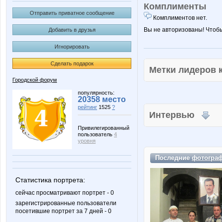
Комплименты
Отправить приватное сообщение
Комплиментов нет.
Вы не авторизованы! Чтоб
Добавить в друзья
Игнорировать
Сделать подарок
Метки лидеров
Городской форум
популярность:
20358 место
рейтинг
1525
?
Интервью
Привилегированный
пользователь
4
уровня
Последние
фотогра
Статистика портрета:
сейчас просматривают портрет - 0
зарегистрированные пользователи
посетившие портрет за 7 дней - 0